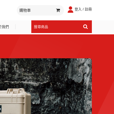
登入 / 註冊
購物車
於我們