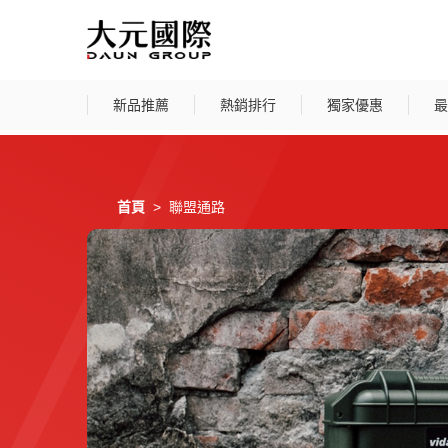
新品推薦
熱銷排行
獨家優惠
最
首頁
聯盟通路