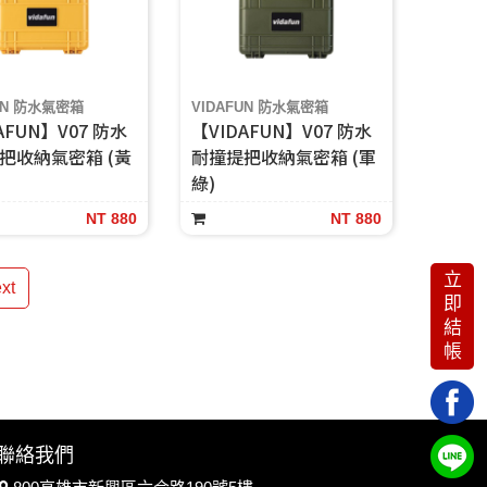
UN 防水氣密箱
VIDAFUN 防水氣密箱
AFUN】V07 防水
【VIDAFUN】V07 防水
把收納氣密箱 (黃
耐撞提把收納氣密箱 (軍
綠)
NT 880
NT 880
立
xt
即
結
帳
聯絡我們