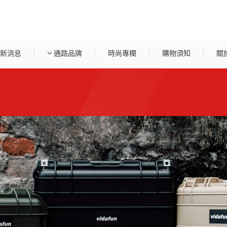
新消息
通路品牌
時尚專欄
購物須知
關