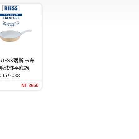
IESS瑞斯 卡布
系琺瑯平底鍋
0057-038
NT 2650