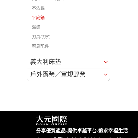
不沾鍋
平底鍋
湯鍋
刀具/刀架
廚具配件
義大利床墊
戶外露營／軍規野營
分享優質產品-提供卓越平台-追求幸福生活