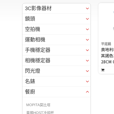
3C影像器材
鏡頭
空拍機
運動相機
平底鍋
奧地利R
手機穩定器
其諾色
相機穩定器
28CM 
閃光燈
名錶
餐廚
MOPITA莫比塔
美國HOST冷卻杯