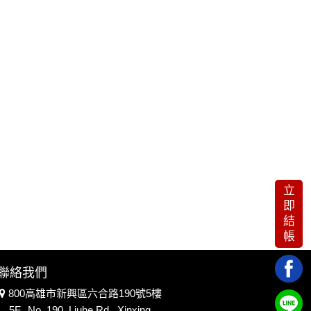
立
即
結
帳
聯絡我們
800高雄市新興區六合路190號5樓
5F., No. 190, Liuhe Rd., Xinxing