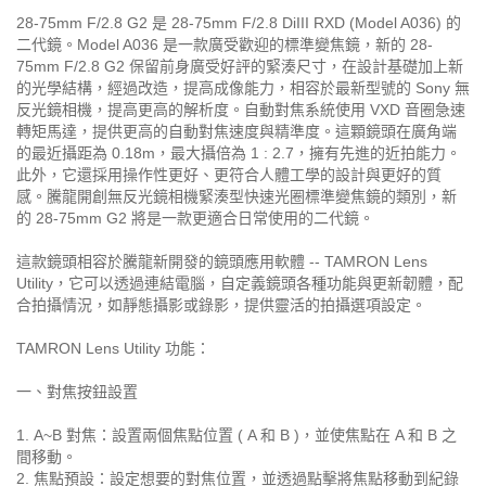
28-75mm F/2.8 G2 是 28-75mm F/2.8 DiIII RXD (Model A036) 的
二代鏡。Model A036 是一款廣受歡迎的標準變焦鏡，新的 28-
75mm F/2.8 G2 保留前身廣受好評的緊湊尺寸，在設計基礎加上新
的光學結構，經過改造，提高成像能力，相容於最新型號的 Sony 無
反光鏡相機，提高更高的解析度。自動對焦系統使用 VXD 音圈急速
轉矩馬達，提供更高的自動對焦速度與精準度。這顆鏡頭在廣角端
的最近攝距為 0.18m，最大攝倍為 1 : 2.7，擁有先進的近拍能力。
此外，它還採用操作性更好、更符合人體工學的設計與更好的質
感。騰龍開創無反光鏡相機緊湊型快速光圈標準變焦鏡的類別，新
的 28-75mm G2 將是一款更適合日常使用的二代鏡。
這款鏡頭相容於騰龍新開發的鏡頭應用軟體 -- TAMRON Lens
Utility，它可以透過連結電腦，自定義鏡頭各種功能與更新韌體，配
合拍攝情況，如靜態攝影或錄影，提供靈活的拍攝選項設定。
TAMRON Lens Utility 功能：
一、對焦按鈕設置
1. A~B 對焦：設置兩個焦點位置 ( A 和 B )，並使焦點在 A 和 B 之
間移動。
2. 焦點預設：設定想要的對焦位置，並透過點擊將焦點移動到紀錄