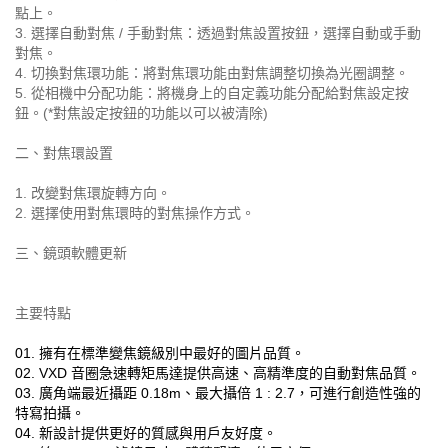
點上。
3. 選擇自動對焦 / 手動對焦：透過對焦設置按鈕，選擇自動或手動
對焦。
4. 切換對焦環功能：將對焦環功能由對焦調整切換為光圈調整。
5. 從相機中分配功能：將機身上的自定義功能分配給對焦設定按
鈕。(*對焦設定按鈕的功能以可以被清除)
二、對焦環設置
1. 改變對焦環旋轉方向。
2. 選擇使用對焦環時的對焦操作方式。
三、鏡頭軟體更新
主要特點
01. 擁有在標準變焦鏡級別中最好的圖片品質。
02. VXD 音圈急速轉矩馬達提供高速、高精準度的自動對焦品質。
03. 廣角端最近攝距 0.18m、最大攝倍 1 : 2.7，可進行創造性強的
特寫拍攝。
04. 新設計提供更好的質感與用戶友好度。