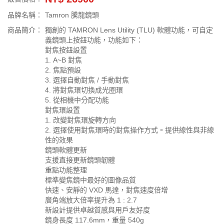
品牌名稱：
Tamron 騰龍鏡頭
商品簡介：
獨創的 TAMRON Lens Utility (TLU) 軟體功能，可自定
義鏡頭上按鈕功能，功能如下：
對焦按鈕設置
1. A~B 對焦
2. 焦點預設
3. 選擇自動對焦 / 手動對焦
4. 將對焦環切換成光圈環
5. 從相機中分配功能
對焦環設置
1. 改變對焦環旋轉方向
2. 選擇使用對焦環時的對焦操作方式。提供線性與非線
性的效果
鏡頭軟體更新
支援直接更新鏡頭韌體
重點功能整理
標準變焦鏡中最好的圖像品質
快速、安靜的 VXD 馬達，對焦速度倍增
廣角端放大倍率提升為 1 : 2.7
新設計提供卓越質感與用戶友好度
鏡身長度 117.6mm，重量 540g