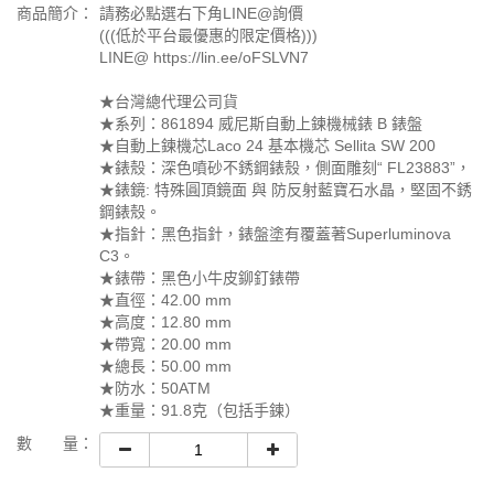
商品簡介：
請務必點選右下角LINE@詢價
(((低於平台最優惠的限定價格)))
LINE@ https://lin.ee/oFSLVN7
★台灣總代理公司貨
★系列：861894 威尼斯自動上鍊機械錶 B 錶盤
★自動上鍊機芯Laco 24 基本機芯 Sellita SW 200
★錶殼：深色噴砂不銹鋼錶殼，側面雕刻“ FL23883”，
★錶鏡: 特殊圓頂鏡面 與 防反射藍寶石水晶，堅固不銹
鋼錶殼。
★指針：黑色指針，錶盤塗有覆蓋著Superluminova
C3。
★錶帶：黑色小牛皮鉚釘錶帶
★直徑：42.00 mm
★高度：12.80 mm
★帶寬：20.00 mm
★總長：50.00 mm
★防水：50ATM
★重量：91.8克（包括手鍊）
數 量：